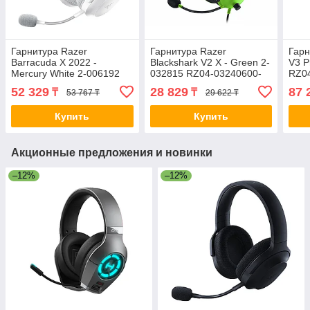
Гарнитура Razer
Гарнитура Razer
Гарн
Barracuda X 2022 -
Blackshark V2 X - Green 2-
V3 P
Mercury White 2-006192
032815 RZ04-03240600-
RZ0
RZ04-04430200-R3M1
R3M1
52 329
28 829
87 
₸
₸
53 767 ₸
29 622 ₸
Купить
Купить
Акционные предложения и новинки
–12%
–12%