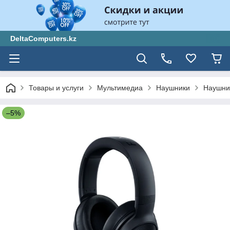
DeltaComputers.kz
Товары и услуги
Мультимедиа
Наушники
Наушни
–5%