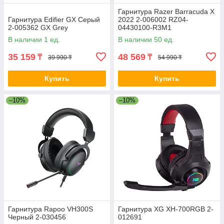
Гарнитура Razer Barracuda X
Гарнитура Edifier GX Серый
2022 2-006002 RZ04-
2-005362 GX Grey
04430100-R3M1
В наличии 1 ед.
В наличии 50 ед.
35 159
48 569
₸
₸
39 990 ₸
54 990 ₸
Купить
Купить
–10%
–10%
Гарнитура Rapoo VH300S
Гарнитура XG XH-700RGB 2-
Черный 2-030456
012691