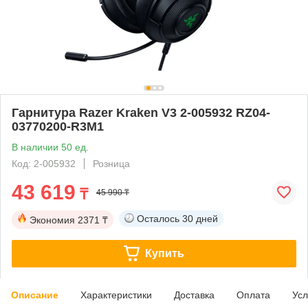
Гарнитура Razer Kraken V3 2-005932 RZ04-
03770200-R3M1
В наличии 50 ед.
Код: 2-005932
Розница
43 619
₸
45 990 ₸
Осталось
30 дней
Экономия
2371 ₸
Купить
Описание
Характеристики
Доставка
Оплата
Усл