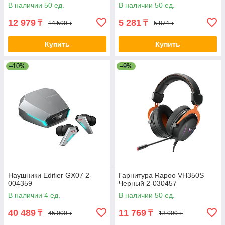
В наличии 50 ед.
В наличии 50 ед.
12 979
5 281
₸
₸
14 500 ₸
5 874 ₸
Купить
Купить
–10%
–9%
Наушники Edifier GX07 2-
Гарнитура Rapoo VH350S
004359
Черный 2-030457
В наличии 4 ед.
В наличии 50 ед.
40 489
11 769
₸
₸
45 000 ₸
13 000 ₸