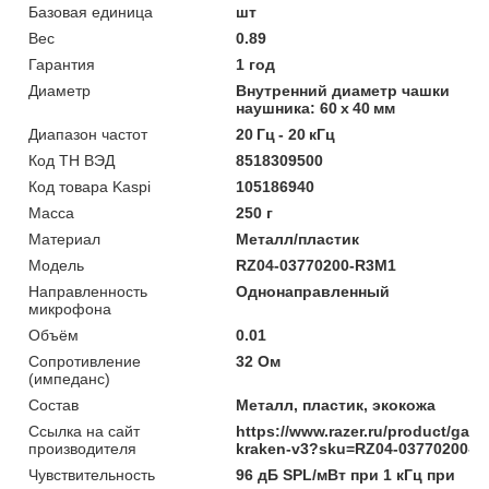
Базовая единица
шт
Вес
0.89
Гарантия
1 год
Диаметр
Внутренний диаметр чашки
наушника: 60 х 40 мм
Диапазон частот
20 Гц - 20 кГц
Код ТН ВЭД
8518309500
Код товара Kaspi
105186940
Масса
250 г
Материал
Металл/пластик
Модель
RZ04-03770200-R3M1
Направленность
Однонаправленный
микрофона
Объём
0.01
Сопротивление
32 Ом
(импеданс)
Состав
Металл, пластик, экокожа
Ссылка на сайт
https://www.razer.ru/product/game
производителя
kraken-v3?sku=RZ04-03770200-
Чувствительность
96 дБ SPL/мВт при 1 кГц при