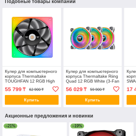
Подобные товары компании
Кулер для компьютерного
Кулер для компьютерного
Куле
корпуса Thermaltake
корпуса Thermaltake Riing
корп
TOUGHFAN 12 RGB High
Quad 12 RGB White (3-Fan
SWA
Static Pressure Radiator
Pack) 2-009545 CL-F100-
Fan 
55 799
56 029
17 
₸
₸
62 900 ₸
59 900 ₸
Fan 2-009050
PL12SW-A
014
Купить
Купить
Акционные предложения и новинки
–21%
–19%