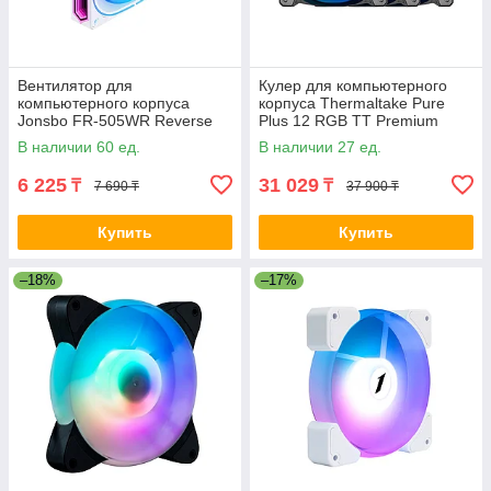
Вентилятор для
Кулер для компьютерного
компьютерного корпуса
корпуса Thermaltake Pure
Jonsbo FR-505WR Reverse
Plus 12 RGB TT Premium
White 2-032391 FR-505WR
Edition (3-Fan Pack) 2-008548
В наличии 60 ед.
В наличии 27 ед.
White
6 225
31 029
₸
₸
7 690 ₸
37 900 ₸
Купить
Купить
–18%
–17%