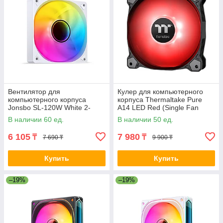
Вентилятор для
Кулер для компьютерного
компьютерного корпуса
корпуса Thermaltake Pure
Jonsbo SL-120W White 2-
A14 LED Red (Single Fan
021790
Pack) 2-008427 CL-F110-
В наличии 60 ед.
В наличии 50 ед.
PL14RE-A
6 105
7 980
₸
₸
7 690 ₸
9 900 ₸
Купить
Купить
–19%
–19%