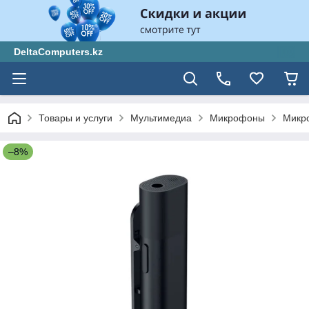
DeltaComputers.kz
Товары и услуги
Мультимедиа
Микрофоны
Микр
–8%