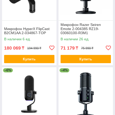
Микрофон Razer Seiren
Микрофон HyperX FlipCast
Emote 2-004385 RZ19-
B2CM1AA 2-034867-TOP
03060100-R3M1
В наличии 6 ед.
В наличии 26 ед.
180 069
71 179
₸
₸
194 990 ₸
75 990 ₸
Купить
Купить
–6%
–4%