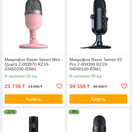
Микрофон Razer Seiren Mini -
Микрофон Razer Seiren V2
Quartz 2-003970 RZ19-
Pro 2-004390 RZ19-
03450200-R3M1
04040100-R3M1
В наличии 50 ед.
В наличии 30 ед.
21 739
59 159
₸
₸
24 990 ₸
66 990 ₸
Купить
Купить
–11%
–9%