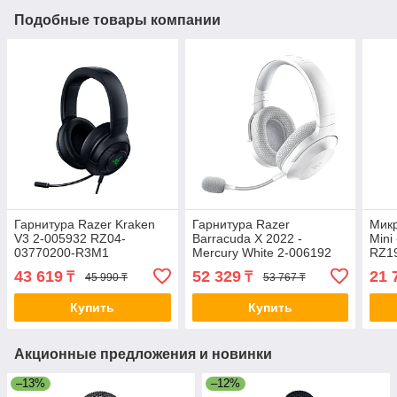
Подобные товары компании
Гарнитура Razer Kraken
Гарнитура Razer
Микр
V3 2-005932 RZ04-
Barracuda X 2022 -
Mini
03770200-R3M1
Mercury White 2-006192
RZ1
RZ04-04430200-R3M1
43 619
52 329
21 
₸
₸
45 990 ₸
53 767 ₸
Купить
Купить
Акционные предложения и новинки
–13%
–12%