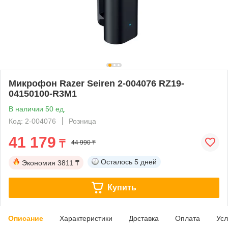
Микрофон Razer Seiren 2-004076 RZ19-
04150100-R3M1
В наличии 50 ед.
Код: 2-004076
Розница
41 179
₸
44 990 ₸
Осталось
5 дней
Экономия
3811 ₸
Купить
Описание
Характеристики
Доставка
Оплата
Усл