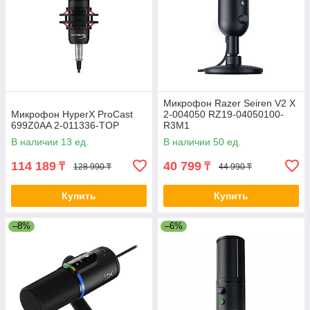
Микрофон Razer Seiren V2 X
Микрофон HyperX ProCast
2-004050 RZ19-04050100-
699Z0AA 2-011336-TOP
R3M1
В наличии 13 ед.
В наличии 50 ед.
114 189
40 799
₸
₸
128 990 ₸
44 990 ₸
Купить
Купить
–8%
–6%